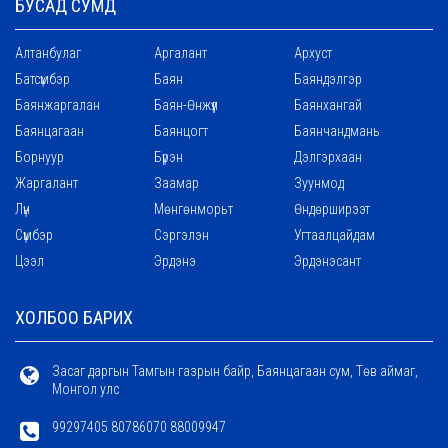
БУСАД СУМД
Алтанбулаг
Аргалант
Архуст
Батсүмбэр
Баян
Баяндэлгэр
Баянжаргалан
Баян-Өнжүүл
Баянхангай
Баянцагаан
Баянцогт
Баянчандмань
Борнуур
Бүрэн
Дэлгэрхаан
Жаргалант
Заамар
Зуунмод
Лүн
Мөнгөнморьт
Өндөрширээт
Сүмбэр
Сэргэлэн
Угтаалцайдам
Цээл
Эрдэнэ
Эрдэнэсант
ХОЛБОО БАРИХ
Засаг даргын Тамгын газрын байр, Баянцагаан сум, Төв аймаг,
Монгол улс
99297405 80786070 88009947