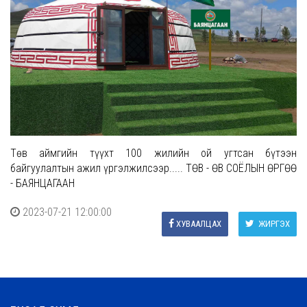
Төв аймгийн түүхт 100 жилийн ой угтсан бүтээн
байгуулалтын ажил үргэлжилсээр..... ТӨВ - ӨВ СОЁЛЫН ӨРГӨӨ
- БАЯНЦАГААН
2023-07-21 12:00:00
ХУВААЛЦАХ
ЖИРГЭХ