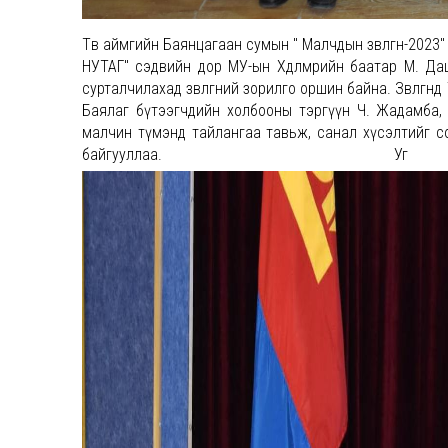
Төв аймгийн Баянцагаан сумын " Малчдын зөвлөгөөн-2
НУТАГ" сэдвийн дор МУ-ын Хөдөлмөрийн баатар М. Д
сурталчилахад зөвлөгөөний зорилго оршин байна. Зөвлөгөө
Баялаг бүтээгчдийн холбооны тэргүүн Ч. Жадамба,
малчин түмэнд тайлангаа тавьж, санал хүсэлтийг с
байгууллаа. 