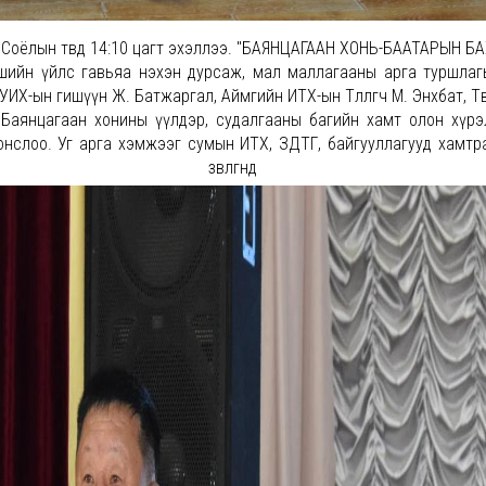
023" Соёлын төвд 14:10 цагт эхэллээ. "БАЯНЦАГААН ХОНЬ-БААТАРЫН 
ашийн үйлс гавьяа нэхэн дурсаж, мал маллагааны арга туршлаг
нд УИХ-ын гишүүн Ж. Батжаргал, Аймгийн ИТХ-ын Төлөөлөгч М. Энхбат, Т
 Баянцагаан хонины үүлдэр, судалгааны багийн хамт олон хүр
онслоо. Уг арга хэмжээг сумын ИТХ, ЗДТГ, байгууллагууд хамтр
Уг зөвлөгөөнд су