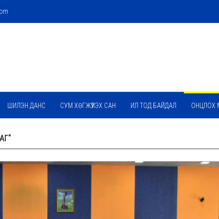
com
ШИЛЭН ДАНС
СУМ ХӨГЖҮҮЛЭХ САН
ИЛ ТОД БАЙДАЛ
ОНЦЛОХ 
АГ"