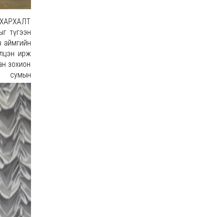
БАХАРХАЛТ
ыг түгээн
өв аймгийн
элцэн ирж
ан зохион
мын