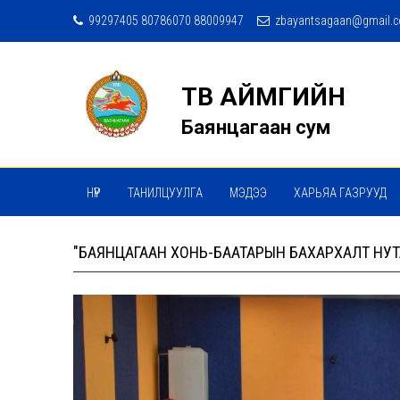
99297405 80786070 88009947
zbayantsagaan@gmail.
ТӨВ АЙМГИЙН
Баянцагаан сум
НҮҮР
ТАНИЛЦУУЛГА
МЭДЭЭ
ХАРЬЯА ГАЗРУУД
"БАЯНЦАГААН ХОНЬ-БААТАРЫН БАХАРХАЛТ НУТ