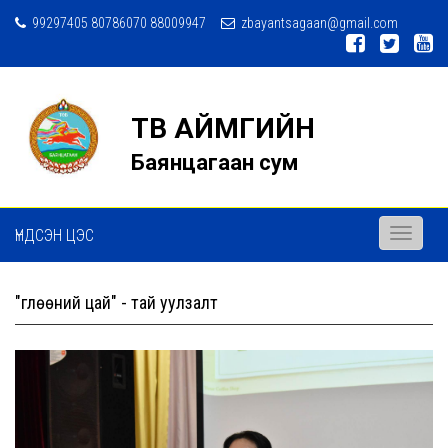
99297405 80786070 88009947
zbayantsagaan@gmail.com
ТӨВ АЙМГИЙН
Баянцагаан сум
ҮНДСЭН ЦЭС
Toggle
navigati
"Өглөөний цай" - тай уулзалт