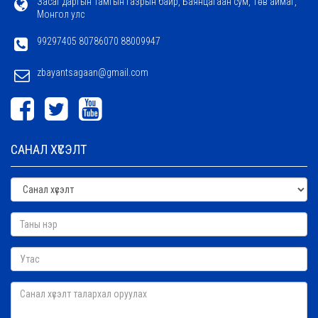
Засаг даргын Тамгын газрын байр, Баянцагаан сум, Төв аймаг,
Монгол улс
99297405 80786070 88009947
zbayantsagaan@gmail.com
САНАЛ ХҮСЭЛТ