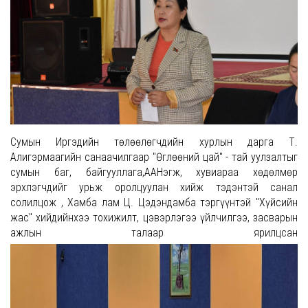
Сумын Иргэдийн төлөөлөгчдийн хурлын дарга Т.
Алигэрмаагийн санаачилгаар "Өглөөний цай" - тай уулзалтыг
сумын баг, байгууллага,ААНэгж, хувиараа хөдөлмөр
эрхлэгчдийг урьж оролцуулан хийж тэдэнтэй санал
солилцож , Хамба лам Ц. Цэдэндамба тэргүүнтэй "Хүйсийн
жас" хийдийнхээ тохижилт, цэвэрлэгээ үйлчилгээ, засварын
ажлын талаар ярилцсан