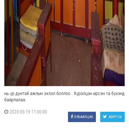
нь үр дүнтэй ажлын эхлэл боллоо . Хүрэлцэн ирсэн та бүхэнд
баярлалаа.
2023-05-19 11:00:00
ХУВААЛЦАХ
ЖИРГЭХ