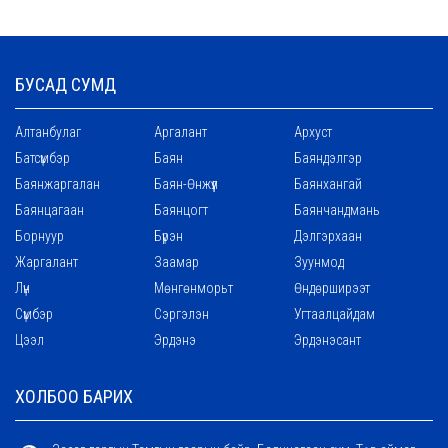
БУСАД СУМД
Алтанбулаг
Аргалант
Архуст
Батсүмбэр
Баян
Баяндэлгэр
Баянжаргалан
Баян-Өнжүүл
Баянхангай
Баянцагаан
Баянцогт
Баянчандмань
Борнуур
Бүрэн
Дэлгэрхаан
Жаргалант
Заамар
Зуунмод
Лүн
Мөнгөнморьт
Өндөрширээт
Сүмбэр
Сэргэлэн
Угтаалцайдам
Цээл
Эрдэнэ
Эрдэнэсант
ХОЛБОО БАРИХ