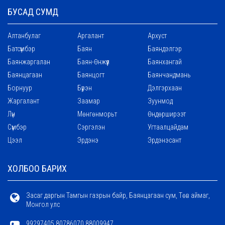
БУСАД СУМД
Алтанбулаг
Аргалант
Архуст
Батсүмбэр
Баян
Баяндэлгэр
Баянжаргалан
Баян-Өнжүүл
Баянхангай
Баянцагаан
Баянцогт
Баянчандмань
Борнуур
Бүрэн
Дэлгэрхаан
Жаргалант
Заамар
Зуунмод
Лүн
Мөнгөнморьт
Өндөрширээт
Сүмбэр
Сэргэлэн
Угтаалцайдам
Цээл
Эрдэнэ
Эрдэнэсант
ХОЛБОО БАРИХ
Засаг даргын Тамгын газрын байр, Баянцагаан сум, Төв аймаг,
Монгол улс
99297405 80786070 88009947