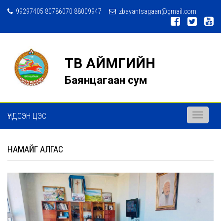
99297405 80786070 88009947
zbayantsagaan@gmail.com
ТӨВ АЙМГИЙН
Баянцагаан сум
ҮНДСЭН ЦЭС
Toggle
navigati
НАМАЙГ АЛГАС