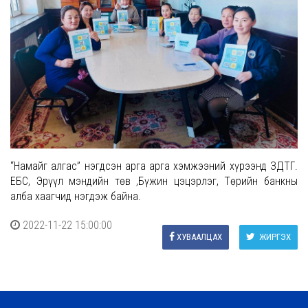
“Намайг алгас” нэгдсэн арга арга хэмжээний хүрээнд ЗДТГ.
ЕБС, Эрүүл мэндийн төв ,Бүжин цэцэрлэг, Төрийн банкны
алба хаагчид нэгдэж байна.
2022-11-22 15:00:00
ХУВААЛЦАХ
ЖИРГЭХ