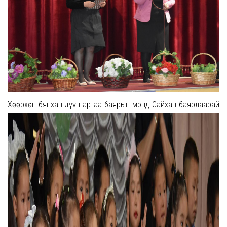
Хөөрхөн бяцхан дүү нартаа баярын мэнд Сайхан баярлаарай