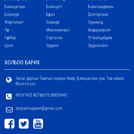
Баянцагаан
Баянцогт
Баянчандмань
Борнуур
Бүрэн
Дэлгэрхаан
Жаргалант
Заамар
Зуунмод
Лүн
Мөнгөнморьт
Өндөрширээт
Сүмбэр
Сэргэлэн
Угтаалцайдам
Цээл
Эрдэнэ
Эрдэнэсант
ХОЛБОО БАРИХ
Засаг даргын Тамгын газрын байр, Баянцагаан сум, Төв аймаг,
Монгол улс
99297405 80786070 88009947
zbayantsagaan@gmail.com