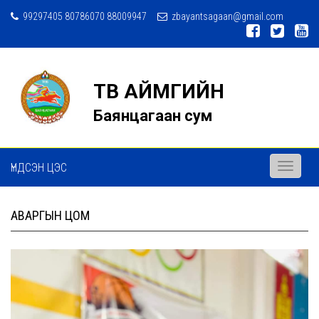
99297405 80786070 88009947
zbayantsagaan@gmail.com
ТӨВ АЙМГИЙН
Баянцагаан сум
ҮНДСЭН ЦЭС
Toggle
navigati
АВАРГЫН ЦОМ