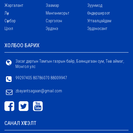
Жаргалант
Заамар
Зуунмод
Лүн
Мөнгөнморьт
Өндөрширээт
Сүмбэр
Сэргэлэн
Угтаалцайдам
Цээл
Эрдэнэ
Эрдэнэсант
ХОЛБОО БАРИХ
Засаг даргын Тамгын газрын байр, Баянцагаан сум, Төв аймаг,
Монгол улс
99297405 80786070 88009947
zbayantsagaan@gmail.com
САНАЛ ХҮСЭЛТ