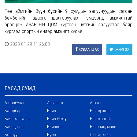
Төв аймгийн Зүүн бүсийн 9 сумдын залуучуудын сагсан
бөмбөгийн аварга шалгаруулах тэмцээнд амжилттай
оролцож АВАРГЫН ЦОМ хүртсэн нутгийн залуустаа баяр
хүргээд спортын өндөр амжилт хүсье
2023-01-29 11:26:08
ХУВААЛЦАХ
ЖИРГЭХ
БУСАД СУМД
Алтанбулаг
Аргалант
Архуст
Батсүмбэр
Баян
Баяндэлгэр
Баянжаргалан
Баян-Өнжүүл
Баянхангай
Баянцагаан
Баянцогт
Баянчандмань
Борнуур
Бүрэн
Дэлгэрхаан