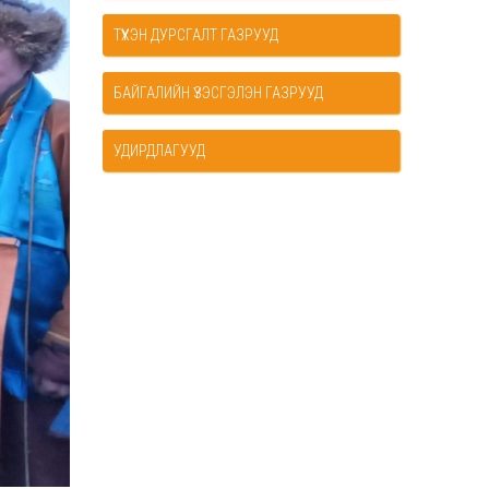
ТҮҮХЭН ДУРСГАЛТ ГАЗРУУД
БАЙГАЛИЙН ҮЗЭСГЭЛЭН ГАЗРУУД
УДИРДЛАГУУД