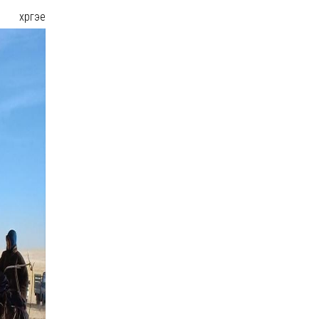
үргэе