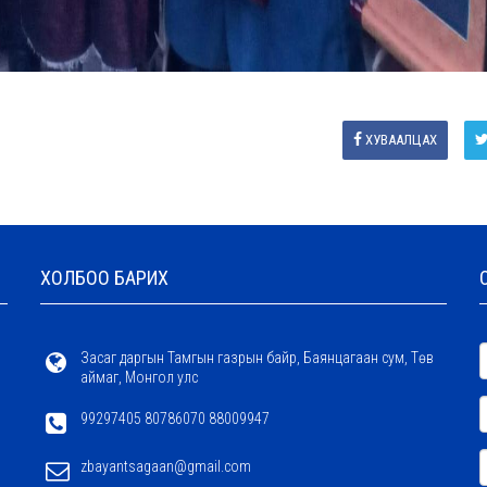
ХУВААЛЦАХ
ХОЛБОО БАРИХ
Засаг даргын Тамгын газрын байр, Баянцагаан сум, Төв
аймаг, Монгол улс
99297405 80786070 88009947
zbayantsagaan@gmail.com