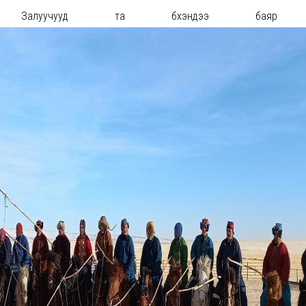
н Залуучууд та бүхэндээ баяр х