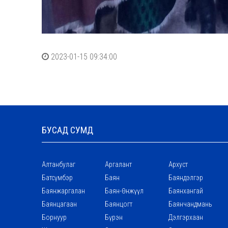
2023-01-15 09:34:00
БУСАД СУМД
Алтанбулаг
Аргалант
Архуст
Батсүмбэр
Баян
Баяндэлгэр
Баянжаргалан
Баян-Өнжүүл
Баянхангай
Баянцагаан
Баянцогт
Баянчандмань
Борнуур
Бүрэн
Дэлгэрхаан