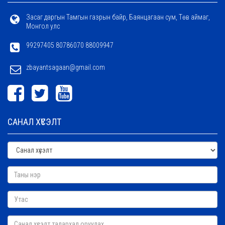
Засаг даргын Тамгын газрын байр, Баянцагаан сум, Төв аймаг,
Монгол улс
99297405 80786070 88009947
zbayantsagaan@gmail.com
САНАЛ ХҮСЭЛТ