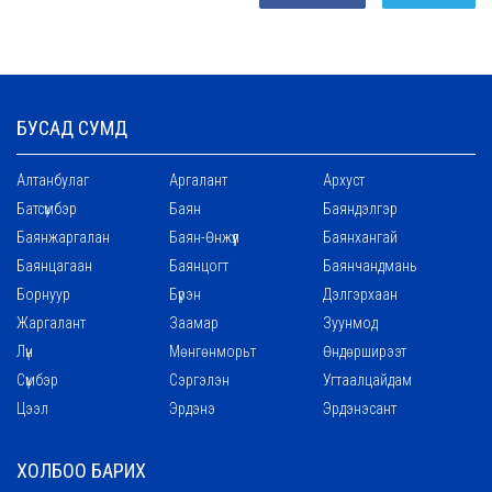
БУСАД СУМД
Алтанбулаг
Аргалант
Архуст
Батсүмбэр
Баян
Баяндэлгэр
Баянжаргалан
Баян-Өнжүүл
Баянхангай
Баянцагаан
Баянцогт
Баянчандмань
Борнуур
Бүрэн
Дэлгэрхаан
Жаргалант
Заамар
Зуунмод
Лүн
Мөнгөнморьт
Өндөрширээт
Сүмбэр
Сэргэлэн
Угтаалцайдам
Цээл
Эрдэнэ
Эрдэнэсант
ХОЛБОО БАРИХ