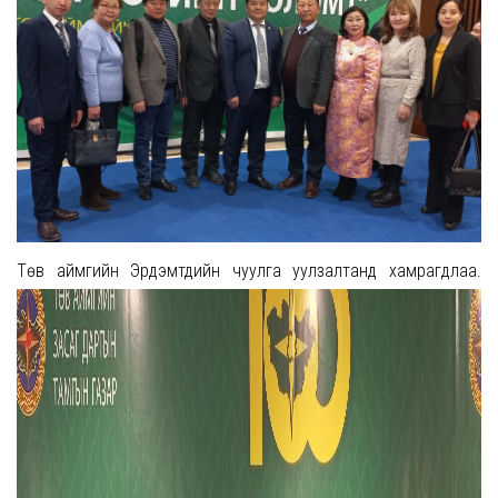
Төв аймгийн Эрдэмтдийн чуулга уулзалтанд хамрагдлаа.