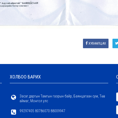
ХУВААЛЦАХ
ХОЛБОО БАРИХ
Засаг даргын Тамгын газрын байр, Баянцагаан сум, Төв
аймаг, Монгол улс
99297405 80786070 88009947