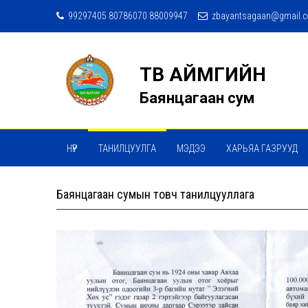
99297405 80786070 88009947
zbayantsagaan@gmail.
ТӨВ АЙМГИЙН
Баянцагаан сум
НҮҮР
ТАНИЛЦУУЛГА
МЭДЭЭ
ХАРЬЯА ГАЗРУУД
Баянцагаан сумын товч танилцууллага