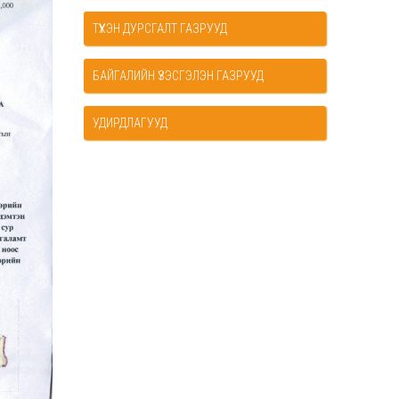
ТҮҮХЭН ДУРСГАЛТ ГАЗРУУД
БАЙГАЛИЙН ҮЗЭСГЭЛЭН ГАЗРУУД
УДИРДЛАГУУД