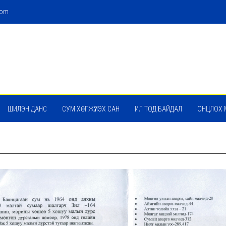
com
ШИЛЭН ДАНС
СУМ ХӨГЖҮҮЛЭХ САН
ИЛ ТОД БАЙДАЛ
ОНЦЛОХ 