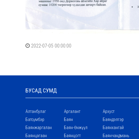
2022-07-05 00:00:00
БУСАД СУМД
Алтанбулаг
Аргалант
Архуст
Батсүмбэр
Баян
Баяндэлгэр
Баянжаргалан
Баян-Өнжүүл
Баянхангай
Баянцагаан
Баянцогт
Баянчандмань