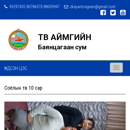
99297405 80786070 88009947
zbayantsagaan@gmail.com
ТӨВ АЙМГИЙН
Баянцагаан сум
ҮНДСЭН ЦЭС
Toggle
navigati
Соёлын төв 10 сар