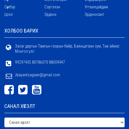
Сүмбэр
Сэргэлэн
Угтаалцайдам
Цээл
Эрдэнэ
Эрдэнэсант
ХОЛБОО БАРИХ
Засаг даргын Тамгын газрын байр, Баянцагаан сум, Төв аймаг,
Монгол улс
99297405 80786070 88009947
zbayantsagaan@gmail.com
САНАЛ ХҮСЭЛТ