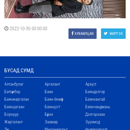
2022-10-30 00:00:00
ХУВААЛЦАХ
ЖИРГЭХ
БУСАД СУМД
Алтанбулаг
Аргалант
Архуст
Батсүмбэр
Баян
Баяндэлгэр
Баянжаргалан
Баян-Өнжүүл
Баянхангай
Баянцагаан
Баянцогт
Баянчандмань
Борнуур
Бүрэн
Дэлгэрхаан
Жаргалант
Заамар
Зуунмод
Лүн
Мөнгөнморьт
Өндөрширээт